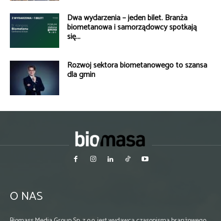
Dwa wydarzenia – jeden bilet. Branża
biometanowa i samorządowcy spotkają
się...
Rozwój sektora biometanowego to szansa
dla gmin
O NAS
Biomass Media Group Sp. z o.o. jest wydawcą czasopisma branżowego