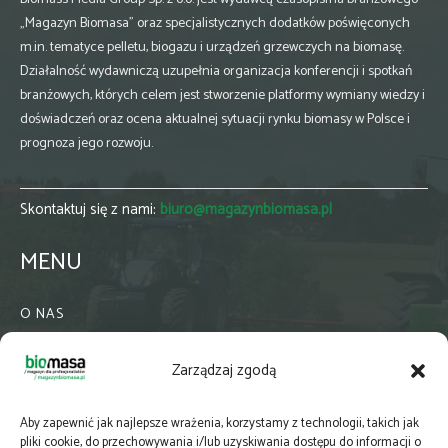
„Magazyn Biomasa” oraz specjalistycznych dodatków poświęconych
m.in. tematyce pelletu, biogazu i urządzeń grzewczych na biomasę.
Działalność wydawniczą uzupełnia organizacja konferencji i spotkań
branżowych, których celem jest stworzenie platformy wymiany wiedzy i
doświadczeń oraz ocena aktualnej sytuacji rynku biomasy w Polsce i
prognoza jego rozwoju.
Skontaktuj się z nami:
biuro@magazynbiomasa.pl
MENU
O NAS
KONTAKT
Zarządzaj zgodą
WSPÓŁPRACA
ZIELONA GMINA
Aby zapewnić jak najlepsze wrażenia, korzystamy z technologii, takich jak
PRENUMERATA
pliki cookie, do przechowywania i/lub uzyskiwania dostępu do informacji o