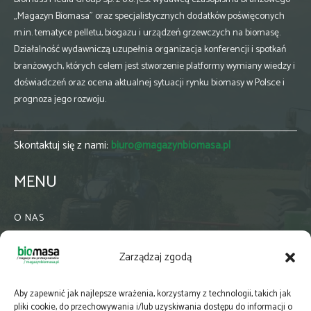
„Magazyn Biomasa” oraz specjalistycznych dodatków poświęconych
m.in. tematyce pelletu, biogazu i urządzeń grzewczych na biomasę.
Działalność wydawniczą uzupełnia organizacja konferencji i spotkań
branżowych, których celem jest stworzenie platformy wymiany wiedzy i
doświadczeń oraz ocena aktualnej sytuacji rynku biomasy w Polsce i
prognoza jego rozwoju.
Skontaktuj się z nami:
biuro@magazynbiomasa.pl
MENU
O NAS
KONTAKT
Zarządzaj zgodą
WSPÓŁPRACA
ZIELONA GMINA
Aby zapewnić jak najlepsze wrażenia, korzystamy z technologii, takich jak
PRENUMERATA
pliki cookie, do przechowywania i/lub uzyskiwania dostępu do informacji o