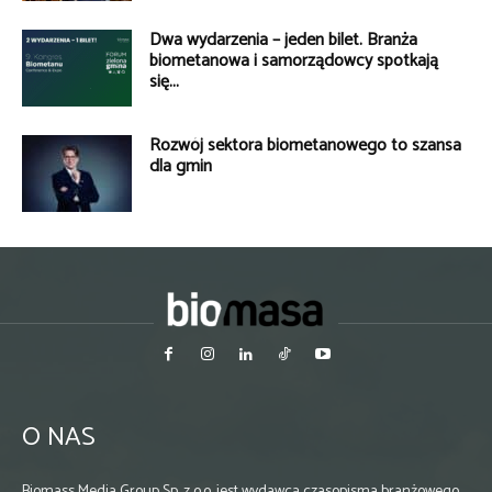
Dwa wydarzenia – jeden bilet. Branża
biometanowa i samorządowcy spotkają
się...
Rozwój sektora biometanowego to szansa
dla gmin
O NAS
Biomass Media Group Sp. z o.o. jest wydawcą czasopisma branżowego