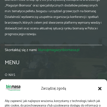
„Magazyn Biomasa” oraz specjalistycznych dodatków poświęconych
m.in. tematyce pelletu, biogazu i urządzeń grzewczych na biomasę.
Działalność wydawniczą uzupełnia organizacja konferencji i spotkań
branżowych, których celem jest stworzenie platformy wymiany wiedzy i
doświadczeń oraz ocena aktualnej sytuacji rynku biomasy w Polsce i
prognoza jego rozwoju.
Skontaktuj się z nami:
biuro@magazynbiomasa.pl
MENU
O NAS
KONTAKT
Zarządzaj zgodą
WSPÓŁPRACA
ZIELONA GMINA
Aby zapewnić jak najlepsze wrażenia, korzystamy z technologii, takich jak
PRENUMERATA
pliki cookie, do przechowywania i/lub uzyskiwania dostępu do informacji o