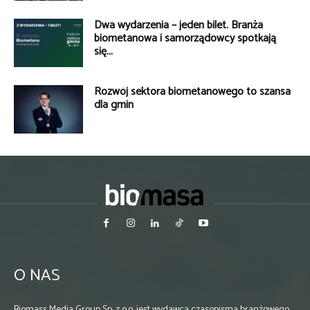
Dwa wydarzenia – jeden bilet. Branża
biometanowa i samorządowcy spotkają
się...
Rozwój sektora biometanowego to szansa
dla gmin
O NAS
Biomass Media Group Sp. z o.o. jest wydawcą czasopisma branżowego