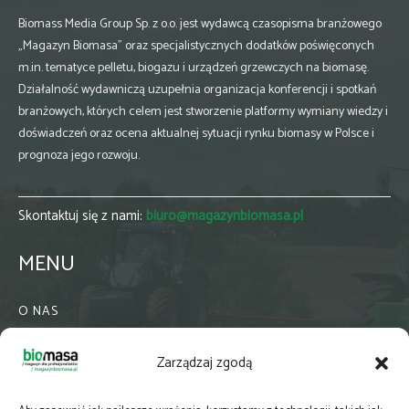
Biomass Media Group Sp. z o.o. jest wydawcą czasopisma branżowego
„Magazyn Biomasa” oraz specjalistycznych dodatków poświęconych
m.in. tematyce pelletu, biogazu i urządzeń grzewczych na biomasę.
Działalność wydawniczą uzupełnia organizacja konferencji i spotkań
branżowych, których celem jest stworzenie platformy wymiany wiedzy i
doświadczeń oraz ocena aktualnej sytuacji rynku biomasy w Polsce i
prognoza jego rozwoju.
Skontaktuj się z nami:
biuro@magazynbiomasa.pl
MENU
O NAS
KONTAKT
Zarządzaj zgodą
WSPÓŁPRACA
ZIELONA GMINA