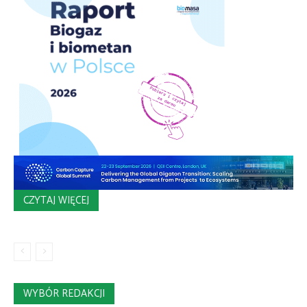
CZYTAJ WIĘCEJ
WYBÓR REDAKCJI