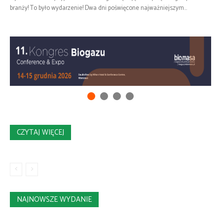
branży! To było wydarzenie! Dwa dni poświęcone najważniejszym...
CZYTAJ WIĘCEJ
NAJNOWSZE WYDANIE