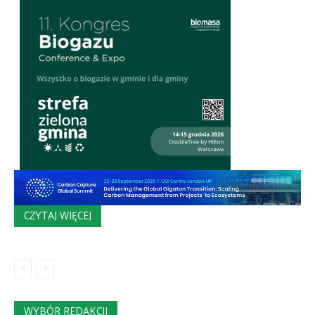
CZYTAJ WIĘCEJ
WYBÓR REDAKCJI