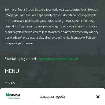
Biomass Media Group Sp. z o.o. jest wydawcą czasopisma branżowego
„Magazyn Biomasa” oraz specjalistycznych dodatków poświęconych
m.in. tematyce pelletu, biogazu i urządzeń grzewczych na biomasę.
Działalność wydawniczą uzupełnia organizacja konferencji i spotkań
branżowych, których celem jest stworzenie platformy wymiany wiedzy i
doświadczeń oraz ocena aktualnej sytuacji rynku biomasy w Polsce i
prognoza jego rozwoju.
Skontaktuj się z nami:
biuro@magazynbiomasa.pl
MENU
O NAS
KONTAKT
Zarządzaj zgodą
WSPÓŁPRACA
ZIELONA GMINA