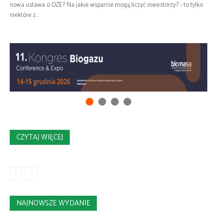
nowa ustawa o OZE? Na jakie wsparcie mogą liczyć inwestorzy? - to tylko
niektóre z...
CZYTAJ WIĘCEJ
NAJNOWSZE WYDANIE