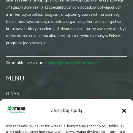
Biomass Media Group Sp. z o.o. jest wydawcą czasopisma branżowego
„Magazyn Biomasa” oraz specjalistycznych dodatków poświęconych
m.in. tematyce pelletu, biogazu i urządzeń grzewczych na biomasę.
Działalność wydawniczą uzupełnia organizacja konferencji i spotkań
branżowych, których celem jest stworzenie platformy wymiany wiedzy i
doświadczeń oraz ocena aktualnej sytuacji rynku biomasy w Polsce i
prognoza jego rozwoju.
Skontaktuj się z nami:
biuro@magazynbiomasa.pl
MENU
O NAS
KONTAKT
Zarządzaj zgodą
WSPÓŁPRACA
ZIELONA GMINA
Aby zapewnić jak najlepsze wrażenia, korzystamy z technologii, takich jak
PRENUMERATA
pliki cookie, do przechowywania i/lub uzyskiwania dostępu do informacji o