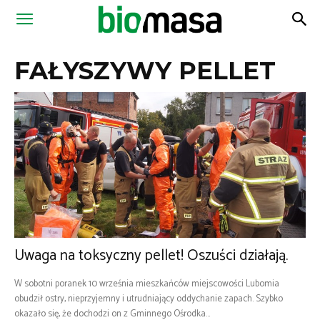
Magazyn
FAŁYSZYWY PELLET
Biomasa
Uwaga na toksyczny pellet! Oszuści działają.
W sobotni poranek 10 września mieszkańców miejscowości Lubomia
obudził ostry, nieprzyjemny i utrudniający oddychanie zapach. Szybko
okazało się, że dochodzi on z Gminnego Ośrodka...