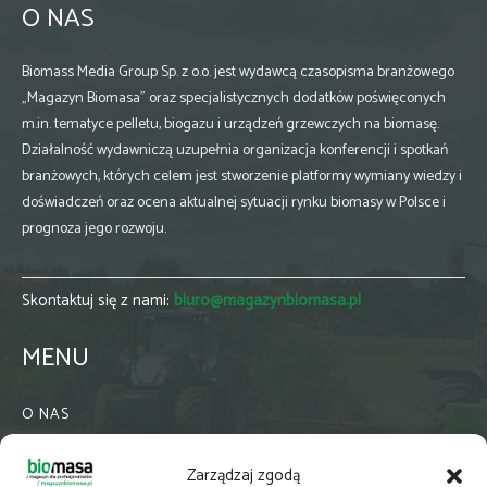
O NAS
Biomass Media Group Sp. z o.o. jest wydawcą czasopisma branżowego
„Magazyn Biomasa” oraz specjalistycznych dodatków poświęconych
m.in. tematyce pelletu, biogazu i urządzeń grzewczych na biomasę.
Działalność wydawniczą uzupełnia organizacja konferencji i spotkań
branżowych, których celem jest stworzenie platformy wymiany wiedzy i
doświadczeń oraz ocena aktualnej sytuacji rynku biomasy w Polsce i
prognoza jego rozwoju.
Skontaktuj się z nami:
biuro@magazynbiomasa.pl
MENU
O NAS
KONTAKT
Zarządzaj zgodą
WSPÓŁPRACA