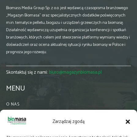
Biomass Media Group Sp. z o.o. jest wydawcą czasopisma branżowego
„Magazyn Biomasa” oraz specjalistycznych dodatków poświęconych
m.in. tematyce pelletu, biogazu i urządzeń grzewczych na biomasę.
Działalność wydawniczą uzupełnia organizacja konferencji i spotkań
branżowych, których celem jest stworzenie platformy wymiany wiedzy i
doświadczeń oraz ocena aktualnej sytuacji rynku biomasy w Polsce i
prognoza jego rozwoju.
Skontaktuj się z nami:
biuro@magazynbiomasa.pl
MENU
O NAS
KONTAKT
Zarządzaj zgodą
WSPÓŁPRACA
ZIELONA GMINA