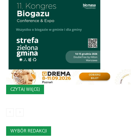
CZYTAJ WIĘCEJ
WYBÓR REDAKCJI