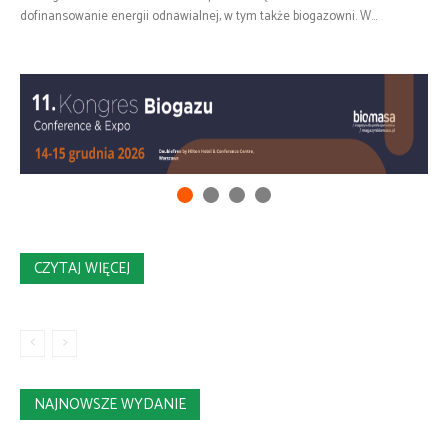
dofinansowanie energii odnawialnej, w tym także biogazowni. W...
CZYTAJ WIĘCEJ
NAJNOWSZE WYDANIE