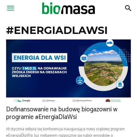
Magazyn
#ENERGIADLAWSI
Biomasa
Dofinansowanie na budowę biogazowni w
programie #EnergiaDlaWsi
18 stycznia odbyła się konferencja inaugurująca nowy rządowy program
#EnergiaDlaWsi. Już niebawem rozpocznie się nabór wniosków o