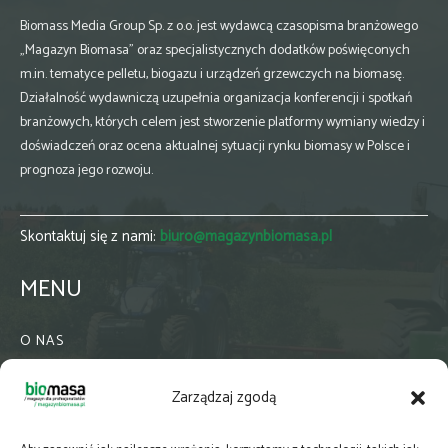
Biomass Media Group Sp. z o.o. jest wydawcą czasopisma branżowego
„Magazyn Biomasa” oraz specjalistycznych dodatków poświęconych
m.in. tematyce pelletu, biogazu i urządzeń grzewczych na biomasę.
Działalność wydawniczą uzupełnia organizacja konferencji i spotkań
branżowych, których celem jest stworzenie platformy wymiany wiedzy i
doświadczeń oraz ocena aktualnej sytuacji rynku biomasy w Polsce i
prognoza jego rozwoju.
Skontaktuj się z nami:
biuro@magazynbiomasa.pl
MENU
O NAS
KONTAKT
Zarządzaj zgodą
WSPÓŁPRACA
ZIELONA GMINA