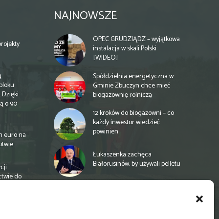
NAJNOWSZE
OPEC GRUDZIĄDZ – wyjątkowa
rojekty
instalacja w skali Polski
[WIDEO]
ą
Spółdzielnia energetyczna w
bloku
Gminie Zbuczyn chce mieć
 Dzięki
biogazownię rolniczą
ą o 90
12 kroków do biogazowni – co
każdy inwestor wiedzieć
powinien
n euro na
otwie
Łukaszenka zachęca
Białorusinów, by używali pelletu
cji
ctwie do
„Czy po drodze Ci do PSZOKu?”
Wypełnij ankietę!
a
e