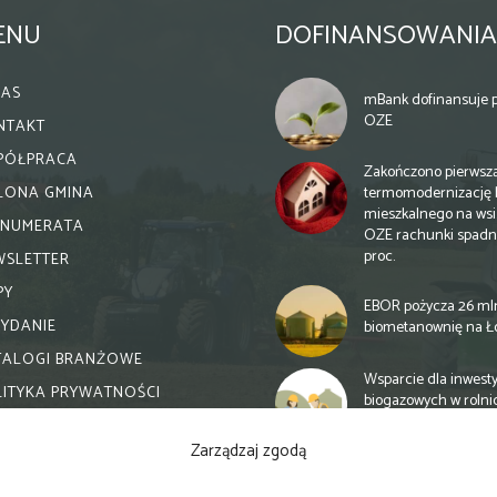
ENU
DOFINANSOWANIA
NAS
mBank dofinansuje p
OZE
NTAKT
PÓŁPRACA
Zakończono pierwsz
termomodernizację 
ELONA GMINA
mieszkalnego na wsi.
ENUMERATA
OZE rachunki spadn
proc.
WSLETTER
PY
EBOR pożycza 26 ml
WYDANIE
biometanownię na Ł
TALOGI BRANŻOWE
Wsparcie dla inwesty
LITYKA PRYWATNOŚCI
biogazowych w rolni
zmiany
Zarządzaj zgodą
Banki otwierają się n
inwestycje biogazow