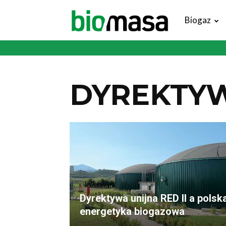
Magazyn
Biogaz
Biomasa
DYREKTYW
Dyrektywa unijna RED II a polsk
energetyka biogazowa