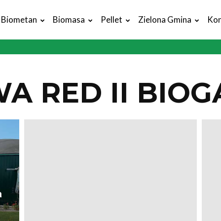
Biometan
Biomasa
Pellet
Zielona Gmina
Kon
A RED II BIOG
a