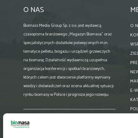
O NAS
M
Biomass Media Group Sp. z o.o. jest wydawcą
O 
czasopisma branżowego „Magazyn Biomasa” oraz
KO
specjalistycznych dodatków poświęconych m.in.
WS
tematyce pelletu, biogazu i urządzeń grzewczych
ZI
na biomasę. Działalność wydawniczą uzupełnia
PR
organizacja konferencji i spotkań branżowych,
NE
których celem jest stworzenie platformy wymiany
MA
wiedzy i doświadczeń oraz ocena aktualnej sytuacji
E-
rynku biomasy w Polsce i prognoza jego rozwoju.
KA
PO
Skontaktuj się z nami:
biuro@magazynbiomasa.pl