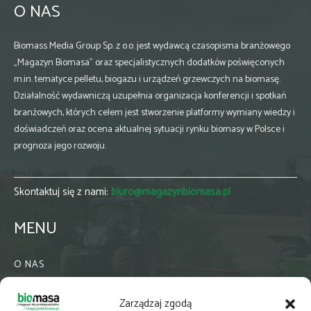
O NAS
Biomass Media Group Sp. z o.o. jest wydawcą czasopisma branżowego
„Magazyn Biomasa” oraz specjalistycznych dodatków poświęconych
m.in. tematyce pelletu, biogazu i urządzeń grzewczych na biomasę.
Działalność wydawniczą uzupełnia organizacja konferencji i spotkań
branżowych, których celem jest stworzenie platformy wymiany wiedzy i
doświadczeń oraz ocena aktualnej sytuacji rynku biomasy w Polsce i
prognoza jego rozwoju.
Skontaktuj się z nami:
biuro@magazynbiomasa.pl
MENU
O NAS
KONTAKT
Zarządzaj zgodą
WSPÓŁPRACA