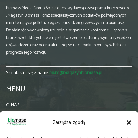
Biomass Media Group Sp. z o.o. jest wydawcą czasopisma branżowego
„Magazyn Biomasa” oraz specjalistycznych dodatków poświęconych
m.in. tematyce pelletu, biogazu i urządzeń grzewczych na biomasę.
Działalność wydawniczą uzupełnia organizacja konferencji i spotkań
branżowych, których celem jest stworzenie platformy wymiany wiedzy i
doświadczeń oraz ocena aktualnej sytuacji rynku biomasy w Polsce i
prognoza jego rozwoju.
Skontaktuj się z nami:
biuro@magazynbiomasa.pl
MENU
O NAS
KONTAKT
Zarządzaj zgodą
WSPÓŁPRACA
ZIELONA GMINA