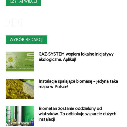
CZYTAJ WIĘCEJ
WYBÓR REDAKCJI
GAZ-SYSTEM wspiera lokalne inicjatywy
ekologiczne. Aplikuj!
Instalacje spalające biomasę – jedyna taka
mapa w Polsce!
Biometan zostanie oddzielony od
wiatraków. To odblokuje wsparcie dużych
instalacji