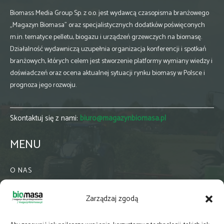
Biomass Media Group Sp. z o.o. jest wydawcą czasopisma branżowego
„Magazyn Biomasa” oraz specjalistycznych dodatków poświęconych
m.in. tematyce pelletu, biogazu i urządzeń grzewczych na biomasę.
Działalność wydawniczą uzupełnia organizacja konferencji i spotkań
branżowych, których celem jest stworzenie platformy wymiany wiedzy i
doświadczeń oraz ocena aktualnej sytuacji rynku biomasy w Polsce i
prognoza jego rozwoju.
Skontaktuj się z nami:
biuro@magazynbiomasa.pl
MENU
O NAS
KONTAKT
Zarządzaj zgodą
WSPÓŁPRACA
ZIELONA GMINA