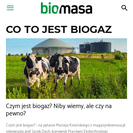
Magazyn
CO TO JEST BIOGAZ
Biomasa
Czym jest biogaz? Niby wiemy, ale czy na
pewno?
Czym jest biogaz? - na pytanie Macieja Kosińskiego z magazynbiomasa.pl
odpowiada prof. Jacek Dach, kierownik Pracowni Ekotechnologii