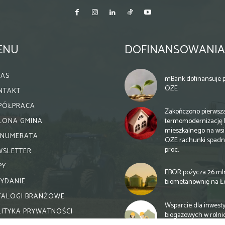
ENU
DOFINANSOWANIA
NAS
mBank dofinansuje p
OZE
NTAKT
PÓŁPRACA
Zakończono pierwsz
termomodernizację 
ELONA GMINA
mieszkalnego na wsi.
ENUMERATA
OZE rachunki spadn
proc.
WSLETTER
PY
EBOR pożycza 26 ml
WYDANIE
biometanownię na Ł
TALOGI BRANŻOWE
Wsparcie dla inwesty
LITYKA PRYWATNOŚCI
biogazowych w rolni
zmiany