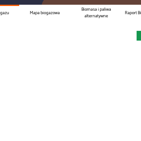
Biomasa i paliwa
ogazu
Mapa biogazowa
Raport B
alternatywne