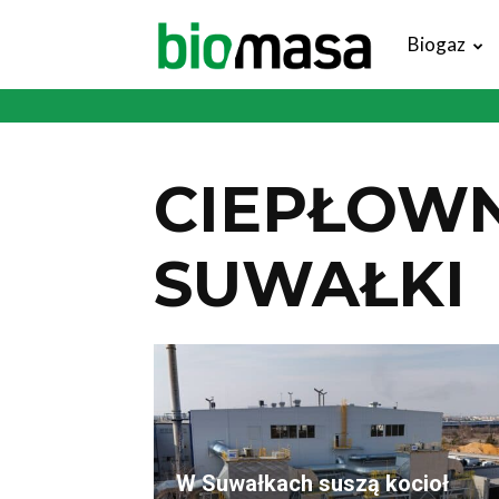
Magazyn
Biogaz
Biomasa
CIEPŁOWN
SUWAŁKI
W Suwałkach suszą kocioł