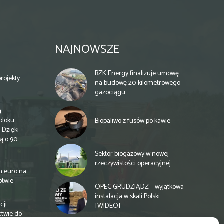
NAJNOWSZE
BZK Energy finalizuje umowę
rojekty
na budowę 20-kilometrowego
gazociągu
ą
bloku
Biopaliwo z fusów po kawie
 Dzięki
ą o 90
Sektor biogazowy w nowej
rzeczywistości operacyjnej
n euro na
otwie
OPEC GRUDZIĄDZ – wyjątkowa
instalacja w skali Polski
cji
[WIDEO]
ctwie do