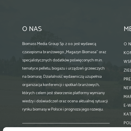
O NAS
M
Biomass Media Group Sp. z o.o. jest wydawcą
O 
czasopisma branżowego „Magazyn Biomasa” oraz
KO
specjalistycznych dodatków poświęconych m.in.
WS
tematyce pelletu, biogazu i urządzeń grzewczych
ZI
na biomasę. Działalność wydawniczą uzupełnia
PR
organizacja konferencji i spotkań branżowych,
NE
których celem jest stworzenie platformy wymiany
MA
wiedzy i doświadczeń oraz ocena aktualnej sytuacji
E-
rynku biomasy w Polsce i prognoza jego rozwoju.
KA
PO
Skontaktuj się z nami: