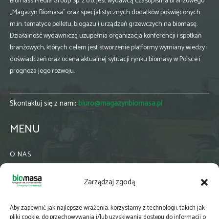
Biomass Media Group Sp. z o.o. jest wydawcą czasopisma branżowego
„Magazyn Biomasa” oraz specjalistycznych dodatków poświęconych
m.in. tematyce pelletu, biogazu i urządzeń grzewczych na biomasę.
Działalność wydawniczą uzupełnia organizacja konferencji i spotkań
branżowych, których celem jest stworzenie platformy wymiany wiedzy i
doświadczeń oraz ocena aktualnej sytuacji rynku biomasy w Polsce i
prognoza jego rozwoju.
Skontaktuj się z nami:
biuro@magazynbiomasa.pl
MENU
O NAS
KONTAKT
Zarządzaj zgodą
WSPÓŁPRACA
ZIELONA GMINA
Aby zapewnić jak najlepsze wrażenia, korzystamy z technologii, takich jak
PRENUMERATA
pliki cookie, do przechowywania i/lub uzyskiwania dostępu do informacji o