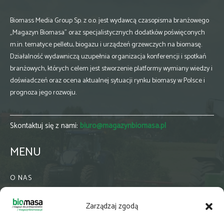
Biomass Media Group Sp. z o.o. jest wydawcą czasopisma branżowego
„Magazyn Biomasa” oraz specjalistycznych dodatków poświęconych
m.in. tematyce pelletu, biogazu i urządzeń grzewczych na biomasę.
Działalność wydawniczą uzupełnia organizacja konferencji i spotkań
branżowych, których celem jest stworzenie platformy wymiany wiedzy i
doświadczeń oraz ocena aktualnej sytuacji rynku biomasy w Polsce i
prognoza jego rozwoju.
Skontaktuj się z nami:
biuro@magazynbiomasa.pl
MENU
O NAS
KONTAKT
Zarządzaj zgodą
WSPÓŁPRACA
ZIELONA GMINA