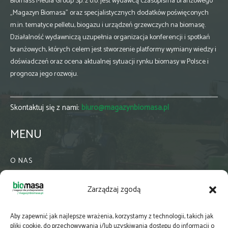
Biomass Media Group Sp. z o.o. jest wydawcą czasopisma branżowego
„Magazyn Biomasa” oraz specjalistycznych dodatków poświęconych
m.in. tematyce pelletu, biogazu i urządzeń grzewczych na biomasę.
Działalność wydawniczą uzupełnia organizacja konferencji i spotkań
branżowych, których celem jest stworzenie platformy wymiany wiedzy i
doświadczeń oraz ocena aktualnej sytuacji rynku biomasy w Polsce i
prognoza jego rozwoju.
Skontaktuj się z nami:
biuro@magazynbiomasa.pl
MENU
O NAS
KONTAKT
Zarządzaj zgodą
WSPÓŁPRACA
ZIELONA GMINA
Aby zapewnić jak najlepsze wrażenia, korzystamy z technologii, takich jak
PRENUMERATA
pliki cookie, do przechowywania i/lub uzyskiwania dostępu do informacji o