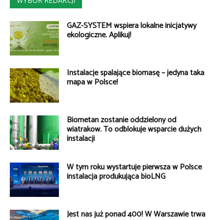
WYBÓR REDAKCJI
GAZ-SYSTEM wspiera lokalne inicjatywy
ekologiczne. Aplikuj!
Instalacje spalające biomasę – jedyna taka
mapa w Polsce!
Biometan zostanie oddzielony od
wiatraków. To odblokuje wsparcie dużych
instalacji
W tym roku wystartuje pierwsza w Polsce
instalacja produkująca bioLNG
Jest nas już ponad 400! W Warszawie trwa