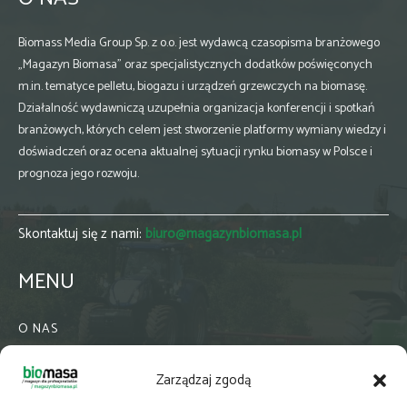
Biomass Media Group Sp. z o.o. jest wydawcą czasopisma branżowego
„Magazyn Biomasa” oraz specjalistycznych dodatków poświęconych
m.in. tematyce pelletu, biogazu i urządzeń grzewczych na biomasę.
Działalność wydawniczą uzupełnia organizacja konferencji i spotkań
branżowych, których celem jest stworzenie platformy wymiany wiedzy i
doświadczeń oraz ocena aktualnej sytuacji rynku biomasy w Polsce i
prognoza jego rozwoju.
Skontaktuj się z nami:
biuro@magazynbiomasa.pl
MENU
O NAS
KONTAKT
Zarządzaj zgodą
WSPÓŁPRACA