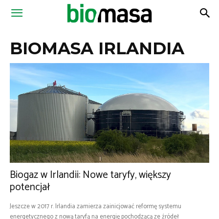
Magazyn
BIOMASA IRLANDIA
Biomasa
Biogaz w Irlandii: Nowe taryfy, większy
potencjał
Jeszcze w 2017 r. Irlandia zamierza zainicjować reformę systemu
energetycznego z nową taryfą na energię pochodzącą ze źródeł