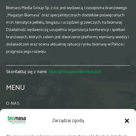
Biomass Media Group Sp. z o.o. jest wydawcą czasopisma branżowego
„Magazyn Biomasa” oraz specjalistycznych dodatków poświęconych
m.in. tematyce pelletu, biogazu i urządzeń grzewczych na biomasę.
Działalność wydawniczą uzupełnia organizacja konferencji i spotkań
branżowych, których celem jest stworzenie platformy wymiany wiedzy i
doświadczeń oraz ocena aktualnej sytuacji rynku biomasy w Polsce i
prognoza jego rozwoju.
Skontaktuj się z nami:
biuro@magazynbiomasa.pl
MENU
O NAS
KONTAKT
Zarządzaj zgodą
WSPÓŁPRACA
ZIELONA GMINA