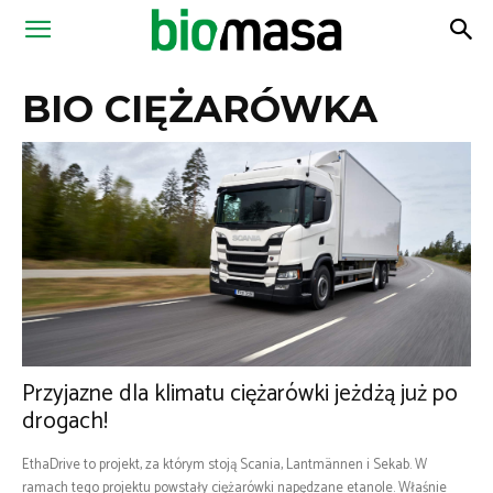
Magazyn
BIO CIĘŻARÓWKA
Biomasa
Przyjazne dla klimatu ciężarówki jeżdżą już po
drogach!
EthaDrive to projekt, za którym stoją Scania, Lantmännen i Sekab. W
ramach tego projektu powstały ciężarówki napędzane etanole. Właśnie