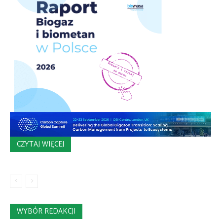
CZYTAJ WIĘCEJ
WYBÓR REDAKCJI