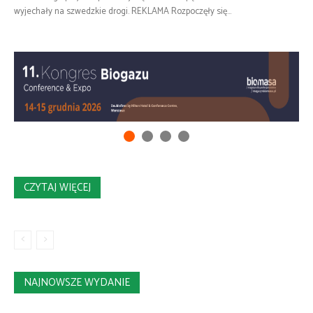
wyjechały na szwedzkie drogi. REKLAMA Rozpoczęły się...
CZYTAJ WIĘCEJ
NAJNOWSZE WYDANIE