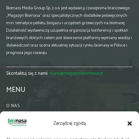
Biomass Media Group Sp. z o.o. jest wydawcą czasopisma branżowego
„Magazyn Biomasa” oraz specjalistycznych dodatków poświęconych
m.in. tematyce pelletu, biogazu i urządzeń grzewczych na biomasę.
Działalność wydawniczą uzupełnia organizacja konferencji i spotkań
branżowych, których celem jest stworzenie platformy wymiany wiedzy i
doświadczeń oraz ocena aktualnej sytuacji rynku biomasy w Polsce i
prognoza jego rozwoju.
Skontaktuj się z nami:
biuro@magazynbiomasa.pl
MENU
O NAS
KONTAKT
Zarządzaj zgodą
WSPÓŁPRACA
ZIELONA GMINA