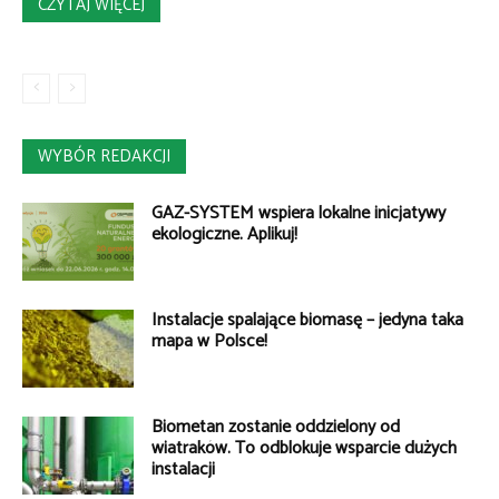
CZYTAJ WIĘCEJ
WYBÓR REDAKCJI
GAZ-SYSTEM wspiera lokalne inicjatywy
ekologiczne. Aplikuj!
Instalacje spalające biomasę – jedyna taka
mapa w Polsce!
Biometan zostanie oddzielony od
wiatraków. To odblokuje wsparcie dużych
instalacji