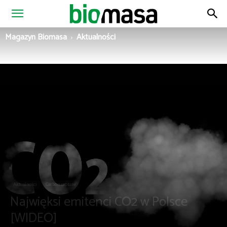
Magazyn
Magazyn Biomasa
Aktualności
Biomasa
Aktualności
Carbon capture
Najwięksi emitenci CO2 w Polsce
[WIDEO]