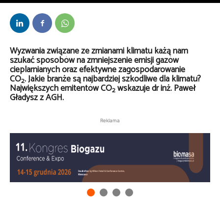
Przez
Anna Lenartowska
-
19 lutego 2026
Wyzwania związane ze zmianami klimatu każą nam
szukać sposobów na zmniejszenie emisji gazów
cieplarnianych oraz efektywne zagospodarowanie
CO
. Jakie branże są najbardziej szkodliwe dla klimatu?
2
Największych emitentów CO
wskazuje dr inż. Paweł
2
Gładysz z AGH.
Reklama