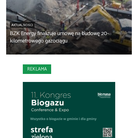
AKTUALNOŚCI
BZK Energy finalizuje umowę na budowę 20-
kilometrowego gazociągu
B
REKLAMA