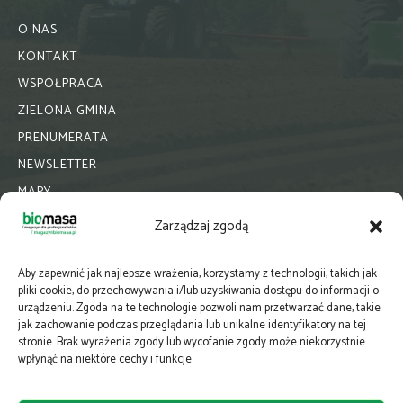
O NAS
KONTAKT
WSPÓŁPRACA
ZIELONA GMINA
PRENUMERATA
NEWSLETTER
MAPY
E-WYDANIE
Zarządzaj zgodą
KATALOGI BRANŻOWE
POLITYKA PRYWATNOŚCI
Aby zapewnić jak najlepsze wrażenia, korzystamy z technologii, takich jak
pliki cookie, do przechowywania i/lub uzyskiwania dostępu do informacji o
urządzeniu. Zgoda na te technologie pozwoli nam przetwarzać dane, takie
jak zachowanie podczas przeglądania lub unikalne identyfikatory na tej
stronie. Brak wyrażenia zgody lub wycofanie zgody może niekorzystnie
wpłynąć na niektóre cechy i funkcje.