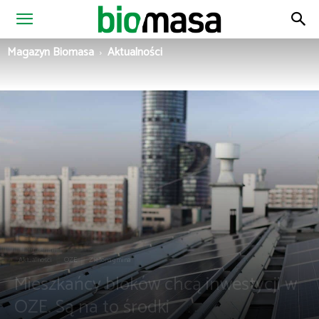
Magazyn
Magazyn Biomasa
Aktualności
Biomasa
Aktualności
OZE
Zielona gmina
Mieszkańcy bloków chcą inwestycji w
OZE. Są na to środki