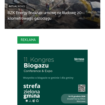
AKTUALNOŚCI
BZK Energy finalizuje umowę na budowę 20-
kilometrowego gazociągu
B
REKLAMA