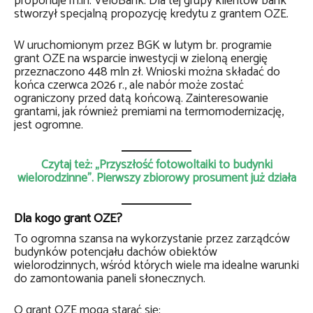
proponuje m.in. VeloBank. Dla tej grupy klientów bank
stworzył specjalną propozycję kredytu z grantem OZE.
W uruchomionym przez BGK w lutym br. programie
grant OZE na wsparcie inwestycji w zieloną energię
przeznaczono 448 mln zł. Wnioski można składać do
końca czerwca 2026 r., ale nabór może zostać
ograniczony przed datą końcową. Zainteresowanie
grantami, jak również premiami na termomodernizację,
jest ogromne.
Czytaj też: „Przyszłość fotowoltaiki to budynki
wielorodzinne”. Pierwszy zbiorowy prosument już działa
Dla kogo grant OZE?
To ogromna szansa na wykorzystanie przez zarządców
budynków potencjału dachów obiektów
wielorodzinnych, wśród których wiele ma idealne warunki
do zamontowania paneli słonecznych.
O grant OZE mogą starać się: