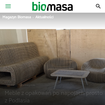
Magazyn
Magazyn Biomasa
Aktualności
Biomasa
Aktualności
Zielona gmina
Meble z opakowań po napojach prosto
z Podlasia