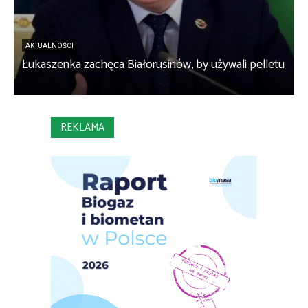
AKTUALNOŚCI
Łukaszenka zachęca Białorusinów, by używali pelletu
„
REKLAMA