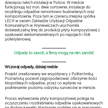
dziesięciu takich instalacji w Polsce. W mieście
funkcjonują też m.in. dwie sortownie, instalacje do
recyklingu odpadów remontowo-budowlanych oraz
kompostownia. Poza tym w czerwcu miejska spółka
LECH w swoim Zakładzie Utylizacji Odpadów
Komunalnych w Hryniewiczach uruchomiła
doświadczalną linię do produkcji płyty kompozytowej z
opakowań wielomateriałowych po napojach i folii
polietylenowej.
Odpady to zasób, a firmy mogą na nim zarobić
Wczoraj odpady, dzisiaj meble
Projekt zrealizowany we współpracy z Politechniką
Poznańską pozwoli zagospodarować olbrzymie ilości
kłopotliwych odpadów, przez co wpłynie na
podniesienie poziomu odzysku surowców w mieście.
Proces wytwarzania płyty kompozytowej polega na
oczyszczeniu i rozdrabnianiu odpadów opakowaniowych
na drobne kawałki. Następnie poddaje się je prasowaniu