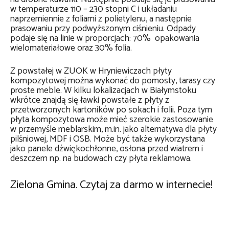
w temperaturze 110 – 230 stopni C i układaniu
naprzemiennie z foliami z polietylenu, a następnie
prasowaniu przy podwyższonym ciśnieniu. Odpady
podaje się na linie w proporcjach: 70% opakowania
wielomateriałowe oraz 30% folia.
Z powstałej w ZUOK w Hryniewiczach płyty
kompozytowej można wykonać do pomosty, tarasy czy
proste meble. W kilku lokalizacjach w Białymstoku
wkrótce znajdą się ławki powstałe z płyty z
przetworzonych kartoników po sokach i folii. Poza tym
płyta kompozytowa może mieć szerokie zastosowanie
w przemyśle meblarskim, m.in. jako alternatywa dla płyty
pilśniowej, MDF i OSB. Może być także wykorzystana
jako panele dźwiękochłonne, osłona przed wiatrem i
deszczem np. na budowach czy płyta reklamowa.
Zielona Gmina. Czytaj za darmo w internecie!