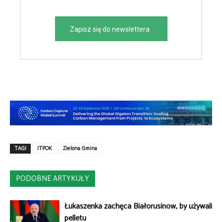
Zapisz się do newslettera
TAGI
ITPOK
Zielona Gmina
PODOBNE ARTYKUŁY
Łukaszenka zachęca Białorusinów, by używali
pelletu