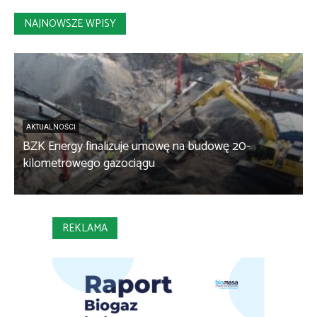
NAJNOWSZE WPISY
AKTUALNOŚCI
BZK Energy finalizuje umowę na budowę 20-
kilometrowego gazociągu
B
REKLAMA