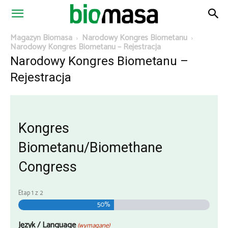
Magazyn
Magazyn Biomasa
Narodowy Kongres Biometanu
Narodowy Kongres Biometanu – Rejestracja
Narodowy Kongres Biometanu –
Biomasa
Rejestracja
Kongres
Biometanu/Biomethane
Congress
Etap
1
z
2
50%
Język / Language
(wymagane)