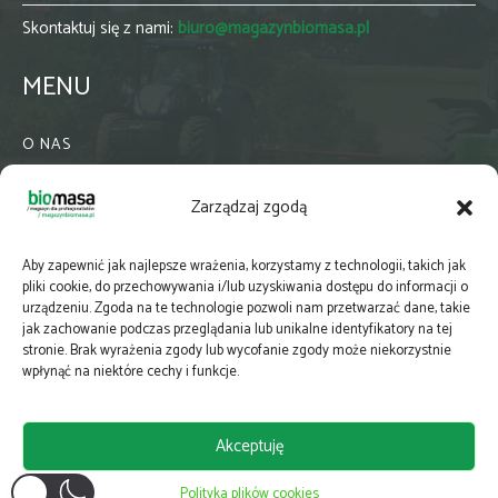
Skontaktuj się z nami:
biuro@magazynbiomasa.pl
MENU
O NAS
KONTAKT
Zarządzaj zgodą
WSPÓŁPRACA
ZIELONA GMINA
Aby zapewnić jak najlepsze wrażenia, korzystamy z technologii, takich jak
PRENUMERATA
pliki cookie, do przechowywania i/lub uzyskiwania dostępu do informacji o
urządzeniu. Zgoda na te technologie pozwoli nam przetwarzać dane, takie
NEWSLETTER
jak zachowanie podczas przeglądania lub unikalne identyfikatory na tej
MAPY
stronie. Brak wyrażenia zgody lub wycofanie zgody może niekorzystnie
wpłynąć na niektóre cechy i funkcje.
E-WYDANIE
KATALOGI BRANŻOWE
Akceptuję
POLITYKA PRYWATNOŚCI
Polityka plików cookies