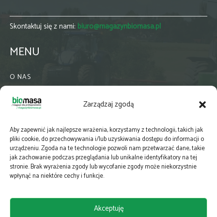
Skontaktuj się z nami:
biuro@magazynbiomasa.pl
MENU
O NAS
KONTAKT
Zarządzaj zgodą
WSPÓŁPRACA
ZIELONA GMINA
Aby zapewnić jak najlepsze wrażenia, korzystamy z technologii, takich jak
PRENUMERATA
pliki cookie, do przechowywania i/lub uzyskiwania dostępu do informacji o
urządzeniu. Zgoda na te technologie pozwoli nam przetwarzać dane, takie
NEWSLETTER
jak zachowanie podczas przeglądania lub unikalne identyfikatory na tej
MAPY
stronie. Brak wyrażenia zgody lub wycofanie zgody może niekorzystnie
wpłynąć na niektóre cechy i funkcje.
E-WYDANIE
KATALOGI BRANŻOWE
Akceptuję
POLITYKA PRYWATNOŚCI