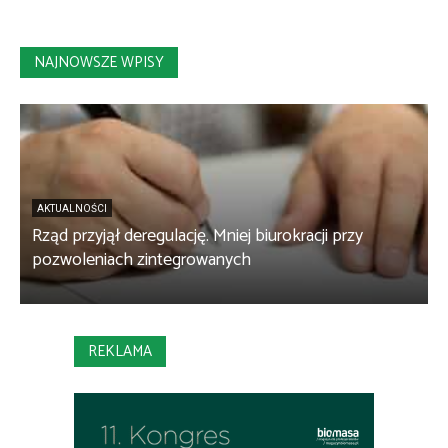
NAJNOWSZE WPISY
AKTUALNOŚCI
Rząd przyjął deregulację. Mniej biurokracji przy
B
pozwoleniach zintegrowanych
c
REKLAMA