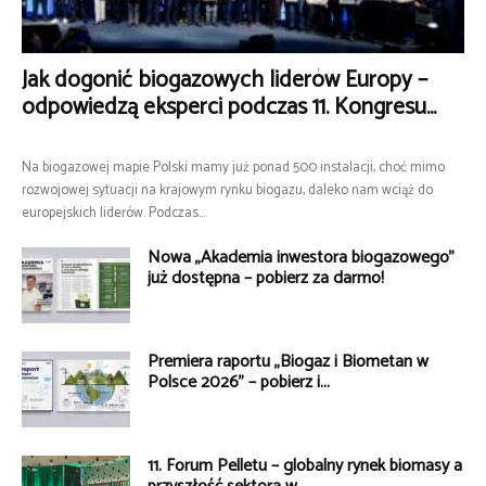
Jak dogonić biogazowych liderów Europy –
odpowiedzą eksperci podczas 11. Kongresu...
Na biogazowej mapie Polski mamy już ponad 500 instalacji, choć mimo
rozwojowej sytuacji na krajowym rynku biogazu, daleko nam wciąż do
europejskich liderów. Podczas...
Nowa „Akademia inwestora biogazowego”
już dostępna – pobierz za darmo!
Premiera raportu „Biogaz i Biometan w
Polsce 2026” – pobierz i...
11. Forum Pelletu – globalny rynek biomasy a