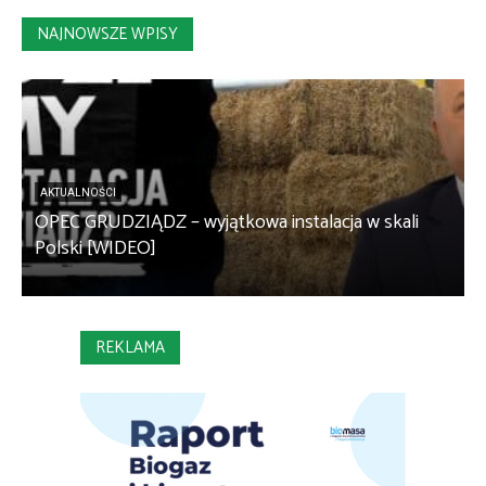
NAJNOWSZE WPISY
AKTUALNOŚCI
OPEC GRUDZIĄDZ – wyjątkowa instalacja w skali
S
Polski [WIDEO]
m
REKLAMA