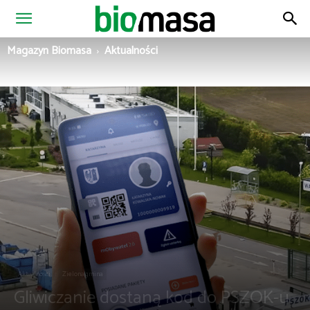
Magazyn
Magazyn Biomasa
Aktualności
Biomasa
Aktualności
Zielona gmina
Gliwiczanie dostaną kod do PSZOK-u