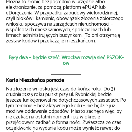
Można to zrobić bezpośrednio w urzędzie albo
elektronicznie, za pomocą platform ePUAP lub
eDoręczenia. W przypadku zabudowy wielorodzinnej,
czyli bloków i kamienic, obowiązek złożenia zbiorczego
wniosku spoczywa na zarządcach nieruchomości –
wspólnotach mieszkaniowych, spółdzielniach lub
firmach administrujących budynkami. To oni otrzymają
zestaw kodów i przekażą je mieszkańcom.
Były dwa – będzie sześć. Wrocław rozwija sieć PSZOK-
ów
Karta Mieszkańca pomoże
Na złożenie wniosku jest czas do końca roku. Do 31
grudnia 2025 roku punkt przy ul. Rybnickiej będzie
jeszcze funkcjonował na dotychczasowych zasadach. Po
tym terminie – bez aktywnego kodu – nie będzie już
możliwe oddawanie odpadów. Miasto zachęca więc, by
nie czekać na ostatni moment i już w okresie
przejściowym zadbać o formalności. Zwłaszcza że czas
oczekiwania na wydanie kodu może wynieść nawet do