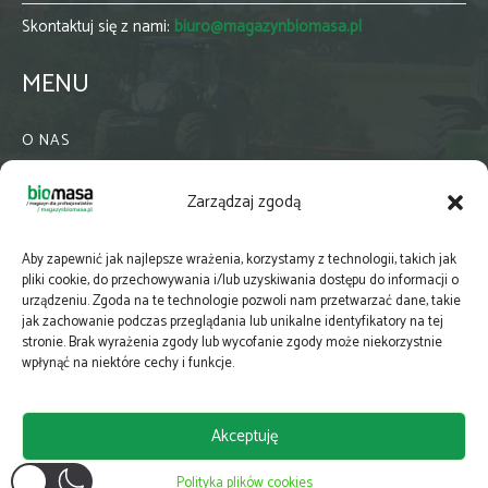
Skontaktuj się z nami:
biuro@magazynbiomasa.pl
MENU
O NAS
KONTAKT
Zarządzaj zgodą
WSPÓŁPRACA
ZIELONA GMINA
Aby zapewnić jak najlepsze wrażenia, korzystamy z technologii, takich jak
PRENUMERATA
pliki cookie, do przechowywania i/lub uzyskiwania dostępu do informacji o
urządzeniu. Zgoda na te technologie pozwoli nam przetwarzać dane, takie
NEWSLETTER
jak zachowanie podczas przeglądania lub unikalne identyfikatory na tej
MAPY
stronie. Brak wyrażenia zgody lub wycofanie zgody może niekorzystnie
wpłynąć na niektóre cechy i funkcje.
E-WYDANIE
KATALOGI BRANŻOWE
Akceptuję
POLITYKA PRYWATNOŚCI
Polityka plików cookies