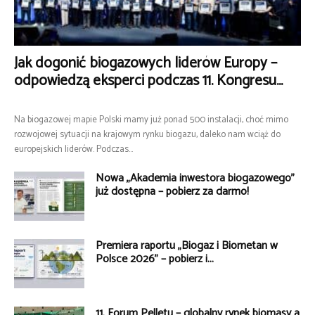
Jak dogonić biogazowych liderów Europy –
odpowiedzą eksperci podczas 11. Kongresu...
Na biogazowej mapie Polski mamy już ponad 500 instalacji, choć mimo
rozwojowej sytuacji na krajowym rynku biogazu, daleko nam wciąż do
europejskich liderów. Podczas...
Nowa „Akademia inwestora biogazowego”
już dostępna – pobierz za darmo!
Premiera raportu „Biogaz i Biometan w
Polsce 2026” – pobierz i...
11. Forum Pelletu – globalny rynek biomasy a