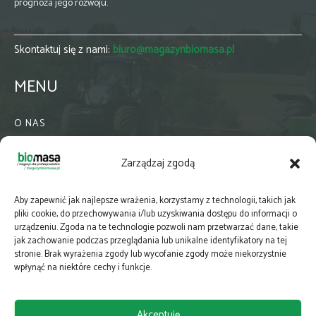
prognoza jego rozwoju.
Skontaktuj się z nami:
biuro@magazynbiomasa.pl
MENU
O NAS
KONTAKT
Zarządzaj zgodą
WSPÓŁPRACA
ZIELONA GMINA
Aby zapewnić jak najlepsze wrażenia, korzystamy z technologii, takich jak
PRENUMERATA
pliki cookie, do przechowywania i/lub uzyskiwania dostępu do informacji o
urządzeniu. Zgoda na te technologie pozwoli nam przetwarzać dane, takie
NEWSLETTER
jak zachowanie podczas przeglądania lub unikalne identyfikatory na tej
MAPY
stronie. Brak wyrażenia zgody lub wycofanie zgody może niekorzystnie
wpłynąć na niektóre cechy i funkcje.
E-WYDANIE
KATALOGI BRANŻOWE
Akceptuję
POLITYKA PRYWATNOŚCI