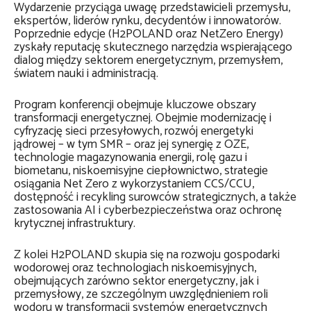
Wydarzenie przyciąga uwagę przedstawicieli przemysłu,
ekspertów, liderów rynku, decydentów i innowatorów.
Poprzednie edycje (H2POLAND oraz NetZero Energy)
zyskały reputację skutecznego narzędzia wspierającego
dialog między sektorem energetycznym, przemysłem,
światem nauki i administracją.
Program konferencji obejmuje kluczowe obszary
transformacji energetycznej. Obejmie modernizację i
cyfryzację sieci przesyłowych, rozwój energetyki
jądrowej – w tym SMR – oraz jej synergię z OZE,
technologie magazynowania energii, rolę gazu i
biometanu, niskoemisyjne ciepłownictwo, strategie
osiągania Net Zero z wykorzystaniem CCS/CCU,
dostępność i recykling surowców strategicznych, a także
zastosowania AI i cyberbezpieczeństwa oraz ochronę
krytycznej infrastruktury.
Z kolei H2POLAND skupia się na rozwoju gospodarki
wodorowej oraz technologiach niskoemisyjnych,
obejmujących zarówno sektor energetyczny, jak i
przemysłowy, ze szczególnym uwzględnieniem roli
wodoru w transformacji systemów energetycznych