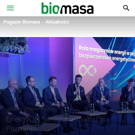
Magazyn
Magazyn Biomasa
Aktualności
Biomasa
Aktualności
Wydarzenia branżowe
EnergyON Summit w marcu w
Poznaniu