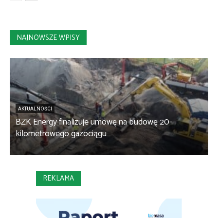
NAJNOWSZE WPISY
AKTUALNOŚCI
BZK Energy finalizuje umowę na budowę 20-
kilometrowego gazociągu
B
REKLAMA