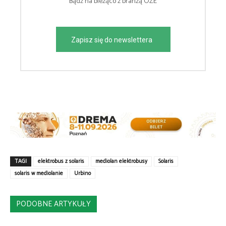
Bądź na bieżąco z branżą OZE
Zapisz się do newslettera
TAGI
elektrobus z solaris
mediolan elektrobusy
Solaris
solaris w mediolanie
Urbino
PODOBNE ARTYKUŁY