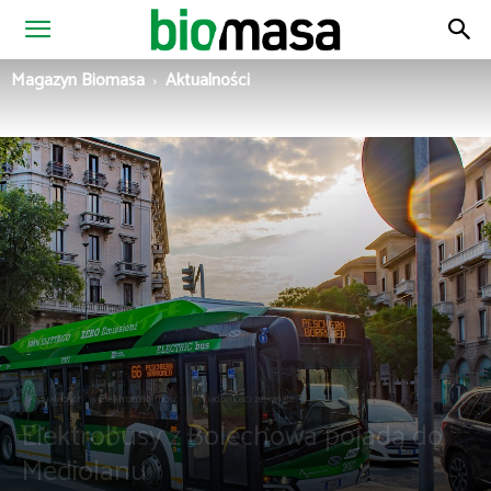
Magazyn
Magazyn Biomasa
Aktualności
Biomasa
Aktualności
Elektromobilność
Wiadomości ze świata
Elektrobusy z Bolechowa pojadą do
Mediolanu