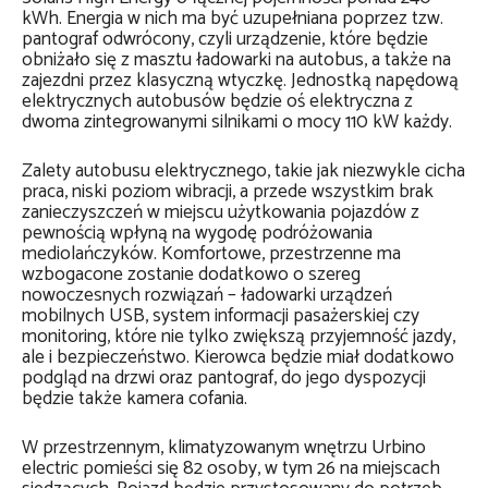
kWh. Energia w nich ma być uzupełniana poprzez tzw.
pantograf odwrócony, czyli urządzenie, które będzie
obniżało się z masztu ładowarki na autobus, a także na
zajezdni przez klasyczną wtyczkę. Jednostką napędową
elektrycznych autobusów będzie oś elektryczna z
dwoma zintegrowanymi silnikami o mocy 110 kW każdy.
Zalety autobusu elektrycznego, takie jak niezwykle cicha
praca, niski poziom wibracji, a przede wszystkim brak
zanieczyszczeń w miejscu użytkowania pojazdów z
pewnością wpłyną na wygodę podróżowania
mediolańczyków. Komfortowe, przestrzenne ma
wzbogacone zostanie dodatkowo o szereg
nowoczesnych rozwiązań – ładowarki urządzeń
mobilnych USB, system informacji pasażerskiej czy
monitoring, które nie tylko zwiększą przyjemność jazdy,
ale i bezpieczeństwo. Kierowca będzie miał dodatkowo
podgląd na drzwi oraz pantograf, do jego dyspozycji
będzie także kamera cofania.
W przestrzennym, klimatyzowanym wnętrzu Urbino
electric pomieści się 82 osoby, w tym 26 na miejscach