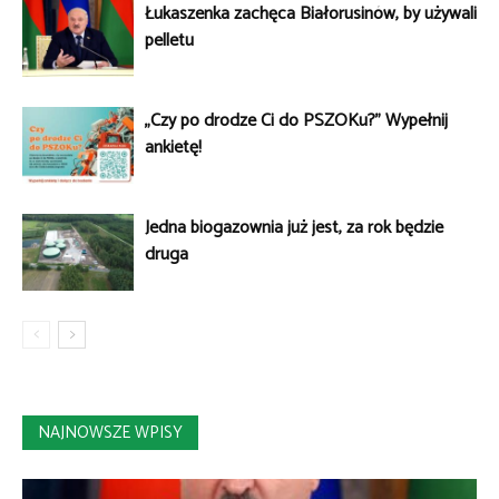
Łukaszenka zachęca Białorusinów, by używali
pelletu
„Czy po drodze Ci do PSZOKu?” Wypełnij
ankietę!
Jedna biogazownia już jest, za rok będzie
druga
NAJNOWSZE WPISY