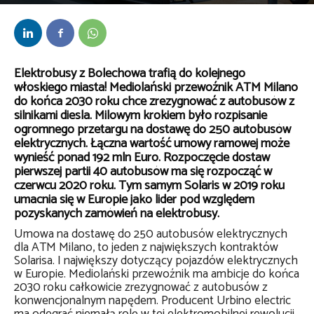
Przez
bem
-
10 lipca 2019
Elektrobusy z Bolechowa trafią do kolejnego
włoskiego miasta! Mediolański przewoźnik ATM Milano
do końca 2030 roku chce zrezygnować z autobusów z
silnikami diesla. Milowym krokiem było rozpisanie
ogromnego przetargu na dostawę do 250 autobusów
elektrycznych. Łączna wartość umowy ramowej może
wynieść ponad 192 mln Euro. Rozpoczęcie dostaw
pierwszej partii 40 autobusów ma się rozpocząć w
czerwcu 2020 roku. Tym samym Solaris w 2019 roku
umacnia się w Europie jako lider pod względem
pozyskanych zamówień na elektrobusy.
Umowa na dostawę do 250 autobusów elektrycznych
dla ATM Milano, to jeden z największych kontraktów
Solarisa. I największy dotyczący pojazdów elektrycznych
w Europie. Mediolański przewoźnik ma ambicje do końca
2030 roku całkowicie zrezygnować z autobusów z
konwencjonalnym napędem. Producent Urbino electric