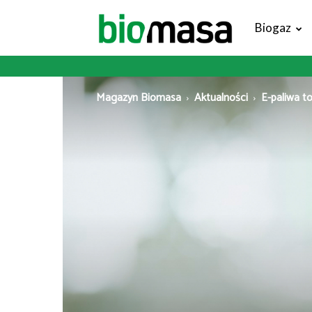
Magazyn
Biogaz
Biomasa
Magazyn Biomasa
Aktualności
E-paliwa t