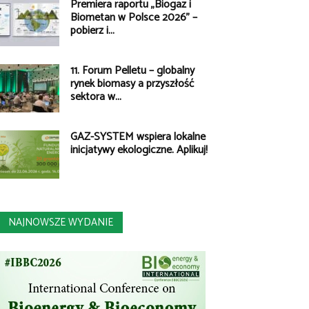
Premiera raportu „Biogaz i
Biometan w Polsce 2026” –
pobierz i...
11. Forum Pelletu – globalny
rynek biomasy a przyszłość
sektora w...
GAZ-SYSTEM wspiera lokalne
inicjatywy ekologiczne. Aplikuj!
NAJNOWSZE WYDANIE