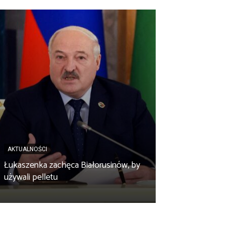
AKTUALNOŚCI
AKTUALNOŚCI
Łukaszenka zachęca Białorusinów, by
„Czy po drodze
używali pelletu
Wypełnij ankietę