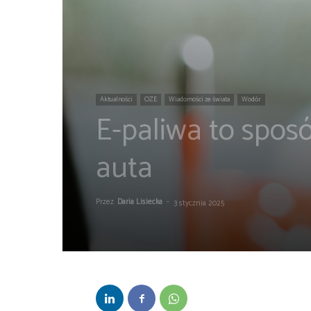
Aktualności
OZE
Wiadomości ze świata
Wodór
E-paliwa to spos
auta
Przez
Daria Lisiecka
-
3 stycznia 2025