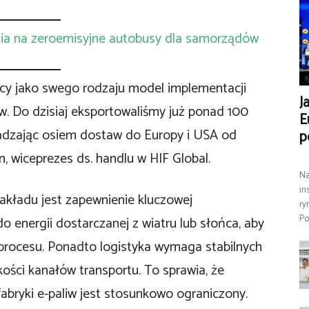
ania na zeroemisyjne autobusy dla samorządów
żący jako swego rodzaju model implementacji
J
. Do dzisiaj eksportowaliśmy już ponad 100
E
wadzając osiem dostaw do Europy i USA od
p
n, wiceprezes ds. handlu w HIF Global.
Na
in
kładu jest zapewnienie kluczowej
ry
Po
do energii dostarczanej z wiatru lub słońca, aby
 procesu. Ponadto logistyka wymaga stabilnych
kości kanałów transportu. To sprawia, że
abryki e-paliw jest stosunkowo ograniczony.