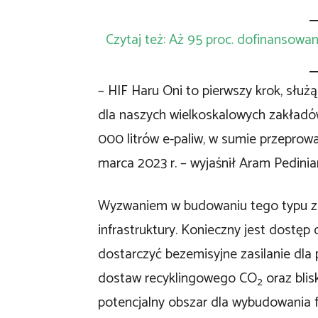
Czytaj też: Aż 95 proc. dofinansow
– HIF Haru Oni to pierwszy krok, słu
dla naszych wielkoskalowych zakładów
000 litrów e-paliw, w sumie przepro
marca 2023 r. – wyjaśnił Aram Pedinia
Wyzwaniem w budowaniu tego typu za
infrastruktury. Konieczny jest dostęp 
dostarczyć bezemisyjne zasilanie dla
dostaw recyklingowego CO
oraz blis
2
potencjalny obszar dla wybudowania f