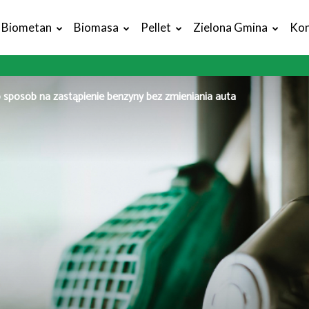
Biometan
Biomasa
Pellet
Zielona Gmina
Kon
o sposób na zastąpienie benzyny bez zmieniania auta