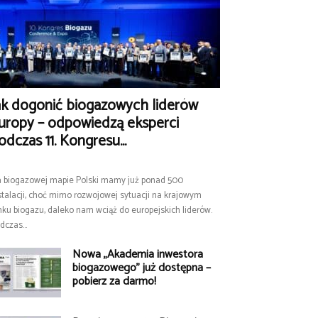
ak dogonić biogazowych liderów
uropy – odpowiedzą eksperci
odczas 11. Kongresu...
 biogazowej mapie Polski mamy już ponad 500
stalacji, choć mimo rozwojowej sytuacji na krajowym
nku biogazu, daleko nam wciąż do europejskich liderów.
dczas...
Nowa „Akademia inwestora
biogazowego” już dostępna –
pobierz za darmo!