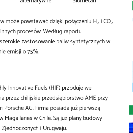
alternatywne
Biometan
dów może powstawać dzięki połączeniu H
i CO
2
2
innych procesów. Według raportu
, szerokie zastosowanie paliw syntetycznych w
ie emisji o 75%.
ly Innovative Fuels (HIF) przoduje we
a przez chilijskie przedsiębiorstwo AME przy
 Porsche AG. Firma posiada już pierwszą
 w Magallanes w Chile. Są już plany budowy
h Zjednoczonych i Urugwaju.