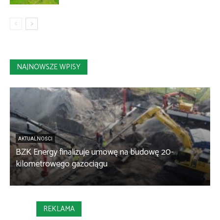
NAJNOWSZE WPISY
AKTUALNOŚCI
BZK Energy finalizuje umowę na budowę 20-
kilometrowego gazociągu
B
REKLAMA