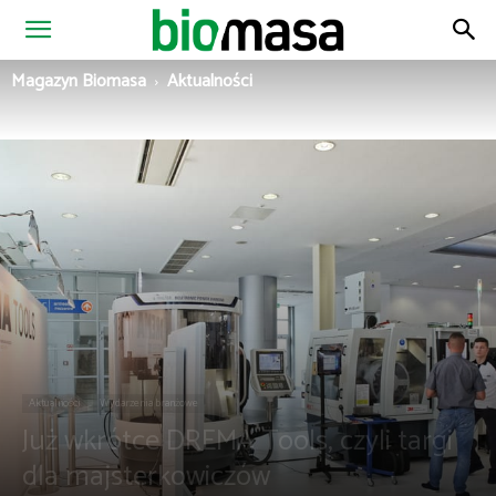
Magazyn
Magazyn Biomasa
Aktualności
Biomasa
Aktualności
Wydarzenia branżowe
Już wkrótce DREMA Tools, czyli targi
dla majsterkowiczów