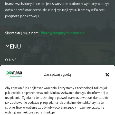
branżowych, których celem jest stworzenie platformy wymiany wiedzy i
doświadczeń oraz ocena aktualnej sytuacji rynku biomasy w Polsce i
prognoza jego rozwoju.
Skontaktuj się z nami:
biuro@magazynbiomasa.pl
MENU
O NAS
KONTAKT
Zarządzaj zgodą
WSPÓŁPRACA
ZIELONA GMINA
Aby zapewnić jak najlepsze wrażenia, korzystamy z technologii, takich jak
PRENUMERATA
pliki cookie, do przechowywania i/lub uzyskiwania dostępu do informacji o
urządzeniu. Zgoda na te technologie pozwoli nam przetwarzać dane, takie
NEWSLETTER
jak zachowanie podczas przeglądania lub unikalne identyfikatory na tej
MAPY
stronie. Brak wyrażenia zgody lub wycofanie zgody może niekorzystnie
wpłynąć na niektóre cechy i funkcje.
E-WYDANIE