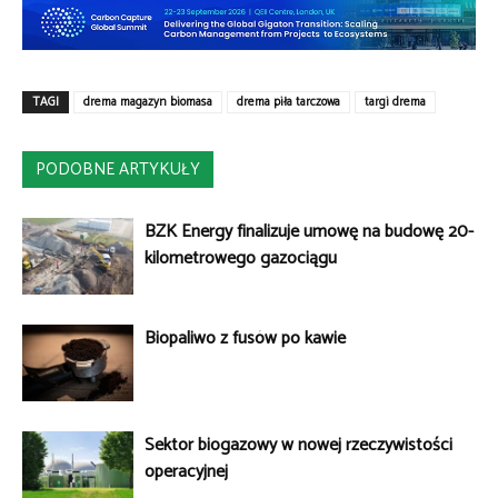
TAGI
drema magazyn biomasa
drema piła tarczowa
targi drema
PODOBNE ARTYKUŁY
BZK Energy finalizuje umowę na budowę 20-
kilometrowego gazociągu
Biopaliwo z fusów po kawie
Sektor biogazowy w nowej rzeczywistości
operacyjnej