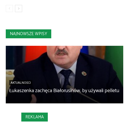
NAJNOWSZE WPISY
AKTUALNOŚCI
Łukaszenka zachęca Białorusinów, by używali pelletu
„
REKLAMA