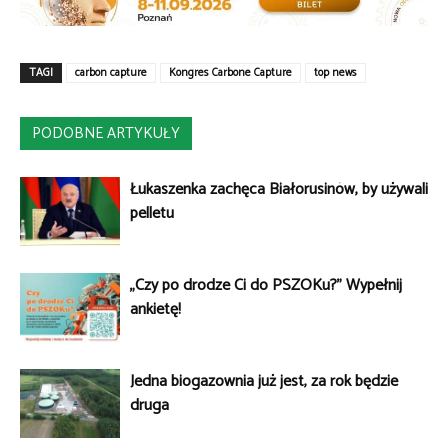
TAGI
carbon capture
Kongres Carbone Capture
top news
PODOBNE ARTYKUŁY
Łukaszenka zachęca Białorusinów, by używali
pelletu
„Czy po drodze Ci do PSZOKu?” Wypełnij
ankietę!
Jedna biogazownia już jest, za rok będzie
druga