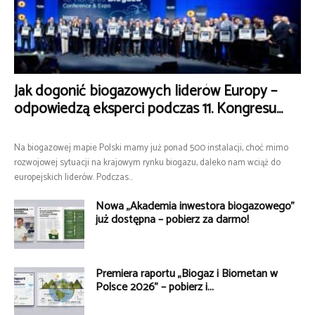
Jak dogonić biogazowych liderów Europy –
odpowiedzą eksperci podczas 11. Kongresu...
Na biogazowej mapie Polski mamy już ponad 500 instalacji, choć mimo
rozwojowej sytuacji na krajowym rynku biogazu, daleko nam wciąż do
europejskich liderów. Podczas...
Nowa „Akademia inwestora biogazowego”
już dostępna – pobierz za darmo!
Premiera raportu „Biogaz i Biometan w
Polsce 2026” – pobierz i...