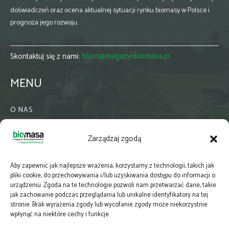
doświadczeń oraz ocena aktualnej sytuacji rynku biomasy w Polsce i
prognoza jego rozwoju.
Skontaktuj się z nami:
biuro@magazynbiomasa.pl
MENU
O NAS
KONTAKT
Zarządzaj zgodą
WSPÓŁPRACA
ZIELONA GMINA
Aby zapewnić jak najlepsze wrażenia, korzystamy z technologii, takich jak
PRENUMERATA
pliki cookie, do przechowywania i/lub uzyskiwania dostępu do informacji o
urządzeniu. Zgoda na te technologie pozwoli nam przetwarzać dane, takie
NEWSLETTER
jak zachowanie podczas przeglądania lub unikalne identyfikatory na tej
MAPY
stronie. Brak wyrażenia zgody lub wycofanie zgody może niekorzystnie
wpłynąć na niektóre cechy i funkcje.
E-WYDANIE