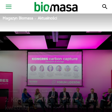
Magazyn
Magazyn Biomasa
Aktualności
Biomasa
Aktualności
Carbon capture
Konferencje
Wybór redakcji
2. Kongres Carbon Capture już w
kwietniu!